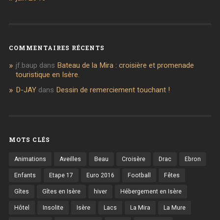
COMMENTAIRES RÉCENTS
jf.baup
dans
Bateau de la Mira : croisière et promenade
touristique en Isère.
D-JAY
dans
Dessin de remerciement touchant !
MOTS CLÉS
Animations
Aveilles
Beau
Croisère
Drac
Ebron
Enfants
Etape 17
Euro 2016
Football
Fêtes
Gîtes
Gîtes en Isère
hiver
Hébergement en Isère
Hôtel
Insolite
Isère
Lacs
La Mira
La Mure