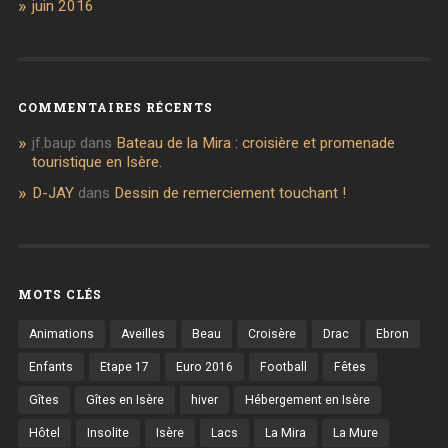
juin 2016
COMMENTAIRES RÉCENTS
jf.baup
dans
Bateau de la Mira : croisière et promenade
touristique en Isère.
D-JAY
dans
Dessin de remerciement touchant !
MOTS CLÉS
Animations
Aveilles
Beau
Croisère
Drac
Ebron
Enfants
Etape 17
Euro 2016
Football
Fêtes
Gîtes
Gîtes en Isère
hiver
Hébergement en Isère
Hôtel
Insolite
Isère
Lacs
La Mira
La Mure