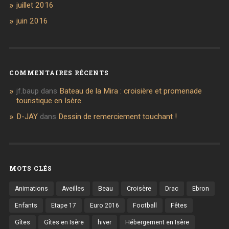
juillet 2016
juin 2016
COMMENTAIRES RÉCENTS
jf.baup
dans
Bateau de la Mira : croisière et promenade
touristique en Isère.
D-JAY
dans
Dessin de remerciement touchant !
MOTS CLÉS
Animations
Aveilles
Beau
Croisère
Drac
Ebron
Enfants
Etape 17
Euro 2016
Football
Fêtes
Gîtes
Gîtes en Isère
hiver
Hébergement en Isère