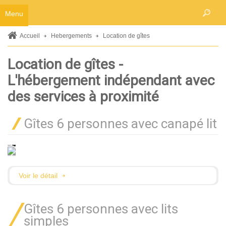
Accueil
Menu
Hebergements
Accueil
Hebergements
Location de gîtes
Chambres à l'hôtel
Location de gîtes -
Location de gîtes
L'hébergement indépendant avec
Seniors
des services à proximité
Restaurant
Activités
Gîtes 6 personnes avec canapé lit
La piscine
Le bar
Voir le détail
Billard / baby-foot
Aux alentours
Gîtes 6 personnes avec lits
Groupes
simples